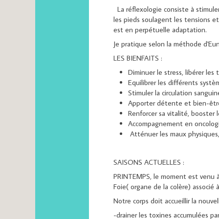
La réflexologie consiste à stimuler
les pieds soulagent les tensions e
est en perpétuelle adaptation.
Je pratique selon la méthode d'Eu
LES BIENFAITS :
Diminuer le stress, libérer les 
Equilibrer les différents systèm
Stimuler la circulation sangui
Apporter détente et bien-êtr
Renforcer sa vitalité, booster
Accompagnement en oncologie,
Atténuer les maux physiques, 
SAISONS ACTUELLES :
PRINTEMPS, le moment est venu à la
Foie( organe de la colère) associé à 
Notre corps doit accueillir la nouvel
-drainer les toxines accumulées par 