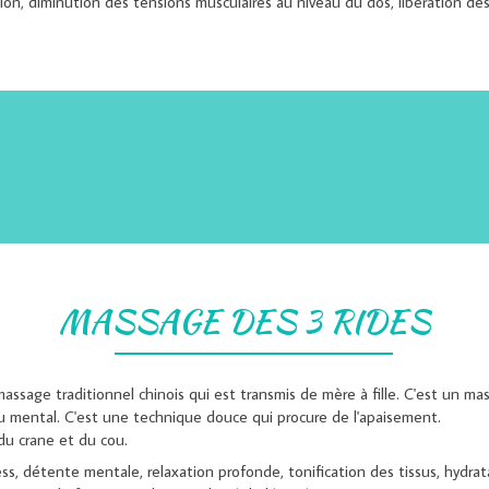
on, diminution des tensions musculaires au niveau du dos, libération de
MASSAGE DES 3 RIDES
massage traditionnel chinois qui est transmis de mère à fille. C'est un 
u mental. C'est une technique douce qui procure de l'apaisement.
 du crane et du cou.
s, détente mentale, relaxation profonde, tonification des tissus, hydra