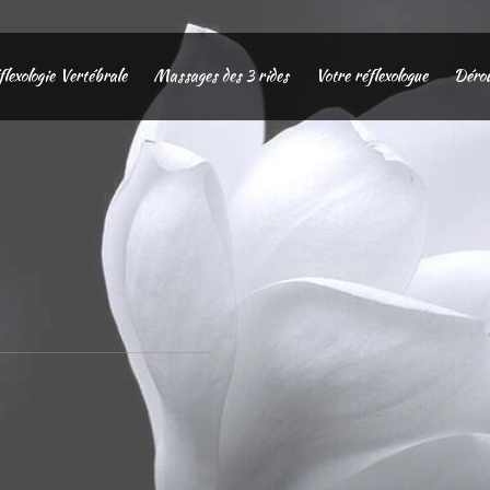
lexologie Vertébrale
Massages des 3 rides
Votre réflexologue
Dérou