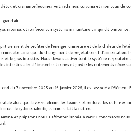
 détox et drainante(légumes vert, radis noir, curcuma et mon coup de co
u grand air
ergies internes et renforcer son système immunitaire car qui dit printemps, d
t viennent de profiter de l'énergie lumineuse et de la chaleur de l'été 
 luminosité, ainsi que du changement de végétation et d'alimentation. 
 et le gros intestins. Nous devons activer tout le système respiratoire a
 les intestins afin d'éliminer les toxines et garder les nutriments nécessa
'étend du 7 novembre 2025 au 16 janvier 2026, il est associé à l'élément
ie vitale alors que la vessie élimine les toxines et renforce les défenses 
inuer le rythme, ralentir, comme le fait la nature.
 termine et préparons nous à affronter l'année à venir. Economisons nous
ial.