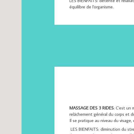
LES BIENFAITS: détente et relaxati
équilibre de l'organisme.
MASSAGE DES 3 RIDES
: C'est un 
relâchement général du corps et d
Il se pratique au niveau du visage,
LES BIENFAITS: diminution du stres